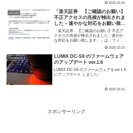
の感覚を更新公式WEBサイトも，タブロ
2025.10.24
イド判のガイドも，...
「楽天証券 【ご確認のお願い】
security
不正アクセスの兆候が検出されま
した – 速やかな対応をお願い致し
ます。」は，フィッシング詐欺メ
「楽天証券 【ご確認のお願い】不正ア
ール
クセスの兆候が検出されました - 速やか
な対応をお願い致します。」は，フィッ
シング詐欺メール
2025.10.23
LUMIX DC-S9 のファームウェア
Panasonic
のアップデート ver.1.6
LUMIX DC-S9 のファームウェアをver.1.6
にアップデート しました。
2025.10.22
スポンサーリンク