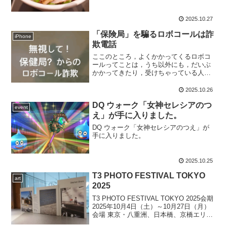
2025.10.27
「保険局」を騙るロボコールは詐
iPhone
欺電話
ここのところ，よくかかってくるロボコ
ールってことは，うち以外にも，だいぶ
かかってきたり，受けちゃっている人も
いるかもしれません。内容を公開します
ので，いざかかってきたときに無視でき
2025.10.26
るよう，予行演習をしておいてくださ
DQ ウォーク「女神セレシアのつ
い。内容はこんな感じ保険局...
event
え」が手に入りました。
DQ ウォーク「女神セレシアのつえ」が
手に入りました。
2025.10.25
T3 PHOTO FESTIVAL TOKYO
art
2025
T3 PHOTO FESTIVAL TOKYO 2025会期
2025年10月4日（土）～10月27日（月）
会場 東京・八重洲、日本橋、京橋エリア
の屋内、屋外会場入場 無料「見ること」