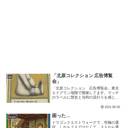
「北原コレクション 広告博覧
art
会」
「北原コレクション 広告博覧会」東京
エドグラン地階で開催してます。マッチ
のラベルに歴史と当時の流行りを感じま
す。幸運の神様 ビリケンさん2021年9月
29日に新たに確認された感染者数緊急事
2021.09.30
態宣言地域北海道：45名茨城：44名栃
困った…
木：42名群馬...
Apple
ドラゴンクエストウォークで，究極の選
択。しかも２人ではなくて，３人から選