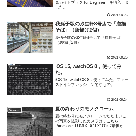
＆ガイドブック for Beginner」を購入しま
した。
2021.09.26
我孫子駅の弥生軒8号店で「唐揚
foodie
そば」（唐揚げ2個）
我孫子駅の弥生軒8号店で「唐揚そば」
（唐揚げ2個）
2021.09.25
iOS 15, watchOS 8，使ってみ
Apple
た。
iOS 15, watchOS 8，使ってみた。ファー
ストインプレッション的なもの。
2021.09.24
夏の終わりのモノクローム
Amazon
夏の終わりにモノクロームでただよいこ
の写真を撮影したカメラは，こちら
Panasonic LUMIX DC-LX100m2最後から
2枚目のみ，RICOH GR III2021年9月22日
に新たに確認された感染者数緊急事態宣