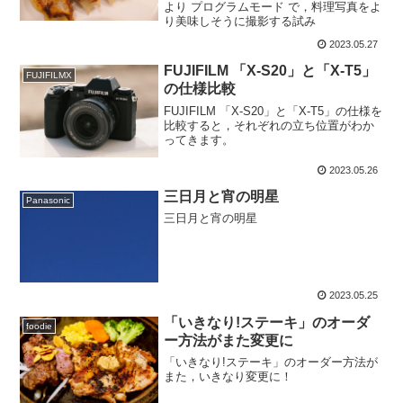
より プログラムモード で，料理写真をよ
り美味しそうに撮影する試み
2023.05.27
FUJIFILM 「X-S20」と「X-T5」
FUJIFILMX
の仕様比較
FUJIFILM 「X-S20」と「X-T5」の仕様を
比較すると，それぞれの立ち位置がわか
ってきます。
2023.05.26
三日月と宵の明星
Panasonic
三日月と宵の明星
2023.05.25
「いきなり!ステーキ」のオーダ
foodie
ー方法がまた変更に
「いきなり!ステーキ」のオーダー方法が
また，いきなり変更に！