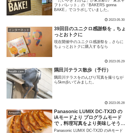
「たいやき わかば」が東京駅の「東京ギ
フトパレット」の「BAKERS gonna
BAKE」でコラボしていました。
2023.05.30
39回目のユニクロ感謝祭を，ちょ
インターネット
っとおトクに
現在開催中のユニクロ感謝祭を，さらに
ちょっとおトクに購入するなら
2023.05.29
隅田川テラス散歩（予行）
health care
隅田川テラスをのんびり写真を撮りなが
ら5km歩いてみました。
2023.05.28
Panasonic LUMIX DC-TX2D の
Amazon
iAモードより プログラムモード
で，料理写真をより美味しそうに
撮る試み
Panasonic LUMIX DC-TX2D のiAモード