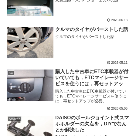
京葉道路・穴川インター出入りの謎
2026.06.18
クルマのタイヤがバーストした話
car
クルマのタイヤがバーストした話
2026.05.11
購入した中古車にETC車載器が付
car
いていても，ETCマイレージサー
ビスを使うには，再セットアップ
が必要。
購入した中古車にETC車載器が付いてい
ても，ETCマイレージサービスを使うに
は，再セットアップが必要。
2026.05.05
DAISOのボールジョイント式スマ
Amazon
ホホルダーの欠点を，DIYでなん
とか解決した