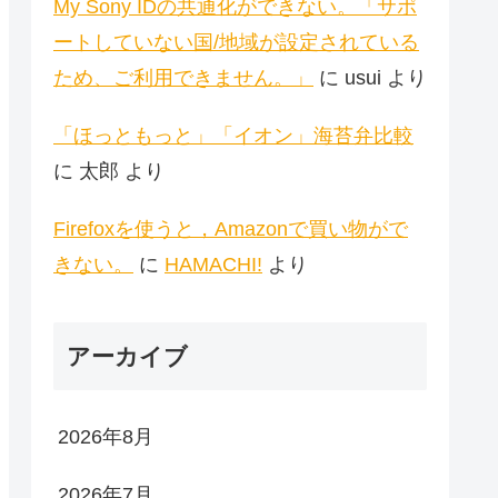
My Sony IDの共通化ができない。「サポ
ートしていない国/地域が設定されている
ため、ご利用できません。」
に
usui
より
「ほっともっと」「イオン」海苔弁比較
に
太郎
より
Firefoxを使うと，Amazonで買い物がで
きない。
に
HAMACHI!
より
アーカイブ
2026年8月
2026年7月