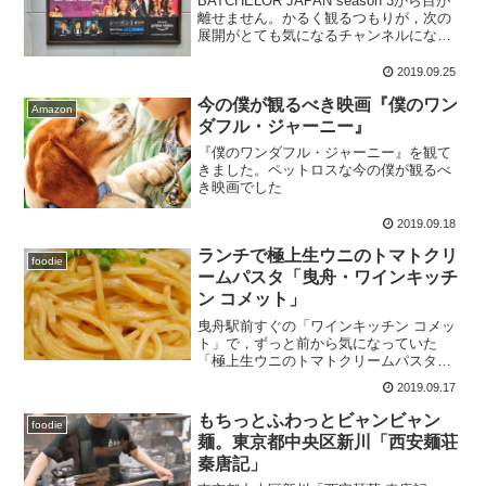
BATCHELOR JAPAN season 3から目が
離せません。かるく観るつもりが，次の
展開がとても気になるチャンネルになっ
てしまいました。
2019.09.25
今の僕が観るべき映画『僕のワン
Amazon
ダフル・ジャーニー』
『僕のワンダフル・ジャーニー』を観て
きました。ペットロスな今の僕が観るべ
き映画でした
2019.09.18
ランチで極上生ウニのトマトクリ
foodie
ームパスタ「曳舟・ワインキッチ
ン コメット」
曳舟駅前すぐの「ワインキッチン コメッ
ト」で，ずっと前から気になっていた
「極上生ウニのトマトクリームパスタ」
を食べてきました。なんとランチ以外で
2019.09.17
も食べられるそうですよ！
もちっとふわっとビャンビャン
foodie
麺。東京都中央区新川「西安麺荘
秦唐記」