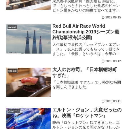
東京都中央区新川「西安麺荘 秦唐記」
で，もちっとふわっとした食感のビャン
ビャン麺をかなりの頻度で食べてます。
週替わり麺がクリエイティブで美味しい
2019.09.15
ので，なかなかレギュラー麺にいけませ
ん（笑）。
Red Bull Air Race World
event
Championship 2019シーズン最
終戦(幕張海浜公園)
人生最初で最後の「レッドブル・エアレ
ース」，友人に誘ってもらって，観てき
ました。「最後」というのは，今年のこ
の千葉大会で，レッドブル・エアレース
2019.09.12
が終わってしまうから。残念です。が，
もう，自分にはエアレースは縁のないも
大人のお寿司。「日本橋蛎殻町
foodie
のと思っていたので，土曜...
すぎた」
「日本橋蛎殻町 すぎた」で，格別な時間
を楽しんできました。
2019.09.11
エルトン・ジョン，大変だったの
Amazon
ね。映画『ロケットマン』
映画『ロケットマン』観てきました。エ
ルトン・ジョンの光と闇がかなりしっか