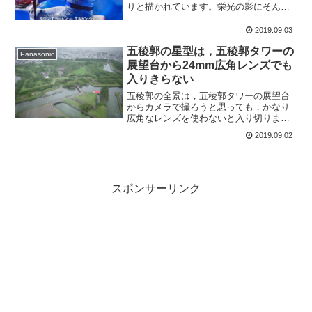
りと描かれています。栄光の影にそんな
ことが…。エルトン，大変だったのね。
2019.09.03
五稜郭の星型は，五稜郭タワーの
Panasonic
展望台から24mm広角レンズでも
入りきらない
五稜郭の全景は，五稜郭タワーの展望台
からカメラで撮ろうと思っても，かなり
広角なレンズを使わないと入り切りませ
ん。24mm広角レンズでも入りきらない
2019.09.02
のでご注意を。
スポンサーリンク