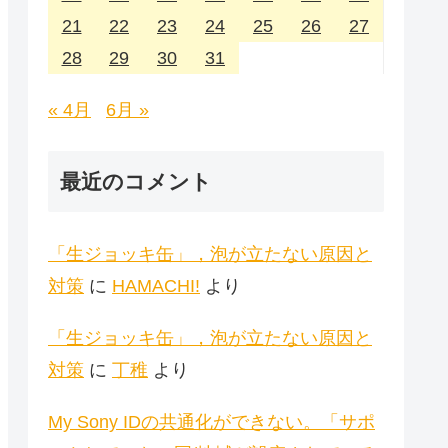
21
22
23
24
25
26
27
28
29
30
31
« 4月
6月 »
最近のコメント
「生ジョッキ缶」，泡が立たない原因と
対策
に
HAMACHI!
より
「生ジョッキ缶」，泡が立たない原因と
対策
に
丁稚
より
My Sony IDの共通化ができない。「サポ