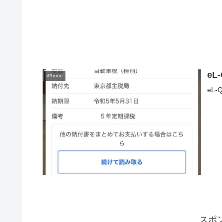
e
iPhone
eL
スポ