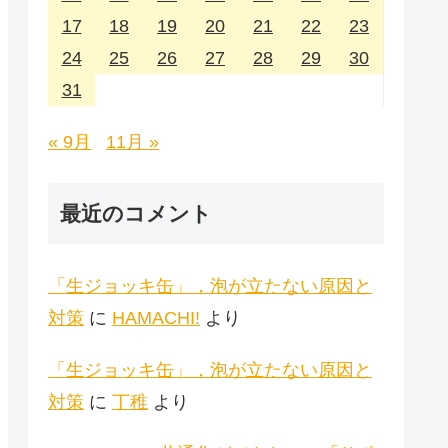
17
18
19
20
21
22
23
24
25
26
27
28
29
30
31
« 9月
11月 »
最近のコメント
「生ジョッキ缶」，泡が立たない原因と
対策
に
HAMACHI!
より
「生ジョッキ缶」，泡が立たない原因と
対策
に
丁稚
より