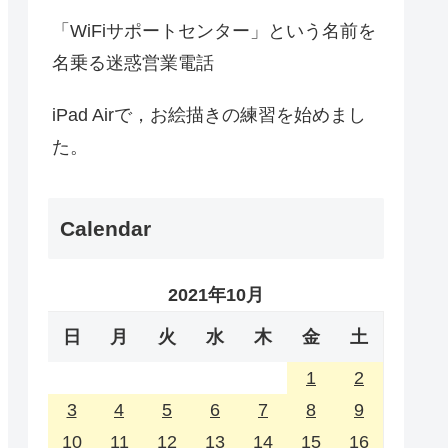
「WiFiサポートセンター」という名前を
名乗る迷惑営業電話
iPad Airで，お絵描きの練習を始めまし
た。
Calendar
2021年10月
日
月
火
水
木
金
土
1
2
3
4
5
6
7
8
9
10
11
12
13
14
15
16