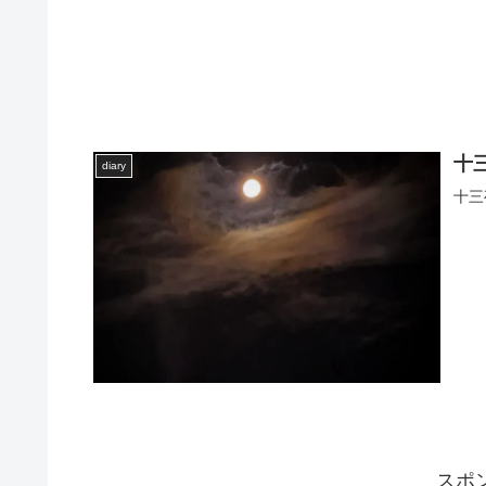
十
diary
十三
スポ