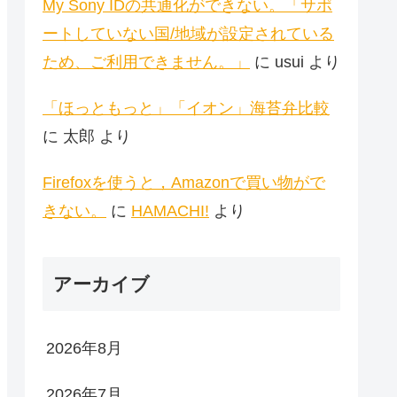
My Sony IDの共通化ができない。「サポ
ートしていない国/地域が設定されている
ため、ご利用できません。」
に
usui
より
「ほっともっと」「イオン」海苔弁比較
に
太郎
より
Firefoxを使うと，Amazonで買い物がで
きない。
に
HAMACHI!
より
アーカイブ
2026年8月
2026年7月