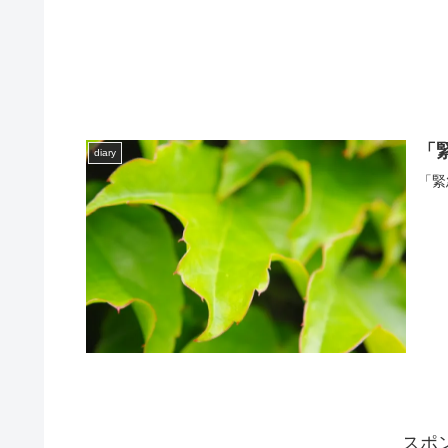
「
diary
「緊
スポ