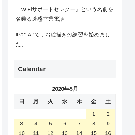
「WiFiサポートセンター」という名前を
名乗る迷惑営業電話
iPad Airで，お絵描きの練習を始めまし
た。
Calendar
2020年5月
日
月
火
水
木
金
土
1
2
3
4
5
6
7
8
9
10
11
12
13
14
15
16