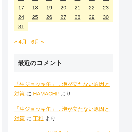
17
18
19
20
21
22
23
24
25
26
27
28
29
30
31
« 4月
6月 »
最近のコメント
「生ジョッキ缶」，泡が立たない原因と
対策
に
HAMACHI!
より
「生ジョッキ缶」，泡が立たない原因と
対策
に
丁稚
より