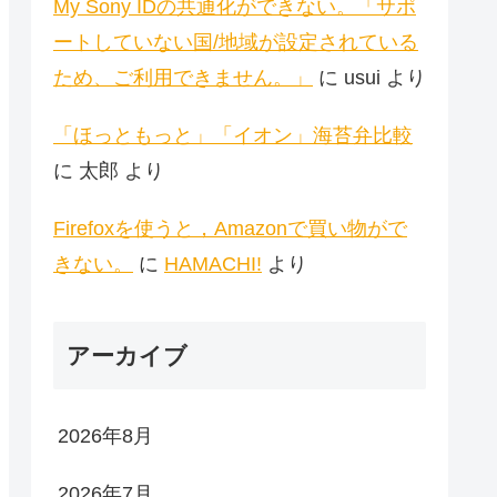
My Sony IDの共通化ができない。「サポ
ートしていない国/地域が設定されている
ため、ご利用できません。」
に
usui
より
「ほっともっと」「イオン」海苔弁比較
に
太郎
より
Firefoxを使うと，Amazonで買い物がで
きない。
に
HAMACHI!
より
アーカイブ
2026年8月
2026年7月