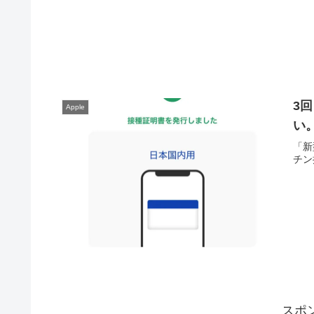
3
Apple
い
「新
チン
スポ