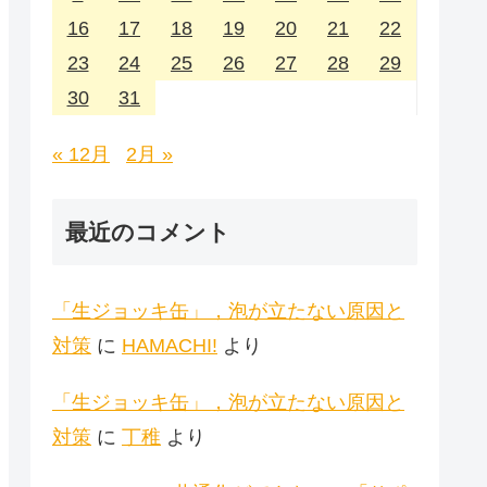
16
17
18
19
20
21
22
23
24
25
26
27
28
29
30
31
« 12月
2月 »
最近のコメント
「生ジョッキ缶」，泡が立たない原因と
対策
に
HAMACHI!
より
「生ジョッキ缶」，泡が立たない原因と
対策
に
丁稚
より