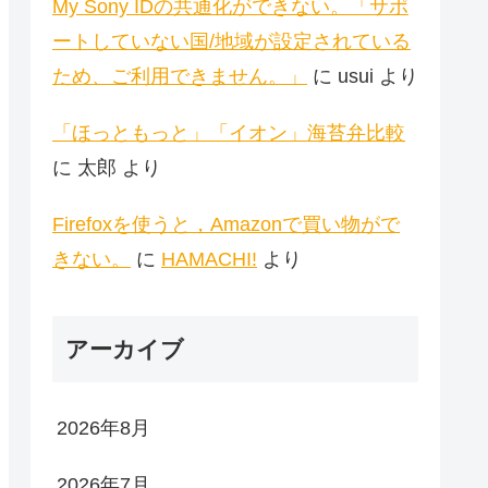
My Sony IDの共通化ができない。「サポ
ートしていない国/地域が設定されている
ため、ご利用できません。」
に
usui
より
「ほっともっと」「イオン」海苔弁比較
に
太郎
より
Firefoxを使うと，Amazonで買い物がで
きない。
に
HAMACHI!
より
アーカイブ
2026年8月
2026年7月