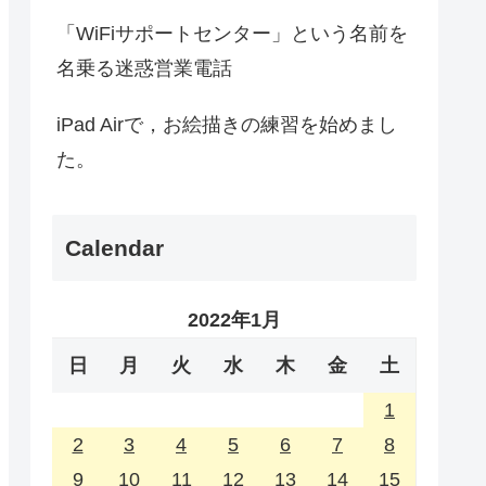
「WiFiサポートセンター」という名前を
名乗る迷惑営業電話
iPad Airで，お絵描きの練習を始めまし
た。
Calendar
2022年1月
日
月
火
水
木
金
土
1
2
3
4
5
6
7
8
9
10
11
12
13
14
15