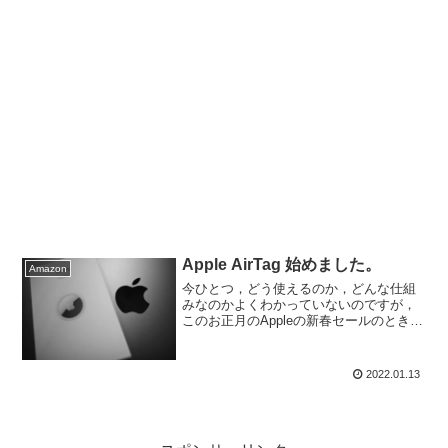
Apple AirTag 始めました。
Amazon
今ひとつ，どう使えるのか，どんな仕組
みなのかよくわかっていないのですが，
このお正月のAppleの新春セールのとき
に，実質割引になっていたので，買って
みました，Apple AirTagわりと「忘れ物番
長」なので，1個買うより，4個くらいは
2022.01.13
必要...