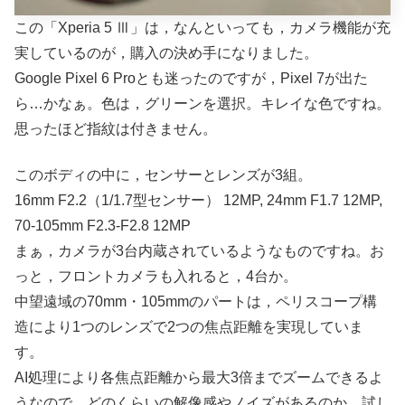
この「Xperia 5 Ⅲ」は，なんといっても，カメラ機能が充
実しているのが，購入の決め手になりました。
Google Pixel 6 Proとも迷ったのですが，Pixel 7が出た
ら…かなぁ。色は，グリーンを選択。キレイな色ですね。
思ったほど指紋は付きません。
このボディの中に，センサーとレンズが3組。
16mm F2.2（1/1.7型センサー） 12MP, 24mm F1.7 12MP,
70-105mm F2.3-F2.8 12MP
まぁ，カメラが3台内蔵されているようなものですね。お
っと，フロントカメラも入れると，4台か。
中望遠域の70mm・105mmのパートは，ペリスコープ構
造により1つのレンズで2つの焦点距離を実現していま
す。
AI処理により各焦点距離から最大3倍までズームできるよ
うなので，どのくらいの解像感やノイズがあるのか，試し