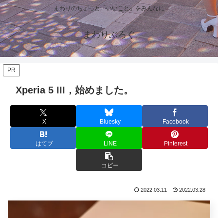
まわりのちょっと「いいこと」をみんなに
まわりぶろぐ
PR
Xperia 5 III，始めました。
X
Bluesky
Facebook
はてブ
LINE
Pinterest
コピー
2022.03.11
2022.03.28