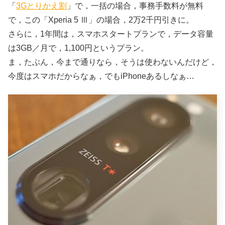
「
3Gとりかえ割
」で，一括の場合，事務手数料が無料
で，この「Xperia 5 Ⅲ」の場合，2万2千円引きに。
さらに，1年間は，スマホスタートプランで，データ容量
は3GB／月で，1,100円というプラン。
ま，たぶん，今まで通りなら，そうは使わないんだけど，
今度はスマホだからなぁ，でもiPhoneあるしなぁ…