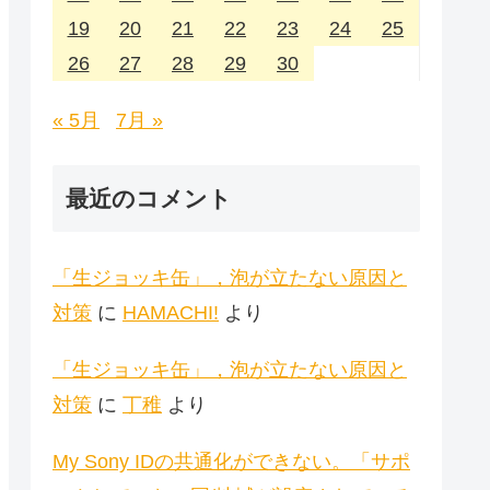
19
20
21
22
23
24
25
26
27
28
29
30
« 5月
7月 »
最近のコメント
「生ジョッキ缶」，泡が立たない原因と
対策
に
HAMACHI!
より
「生ジョッキ缶」，泡が立たない原因と
対策
に
丁稚
より
My Sony IDの共通化ができない。「サポ