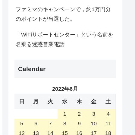
ファミマのキャンペーンで，約1万円分
のポイントが当選した。
「WiFiサポートセンター」という名前を
名乗る迷惑営業電話
Calendar
2022年6月
日
月
火
水
木
金
土
1
2
3
4
5
6
7
8
9
10
11
12
13
14
15
16
17
18