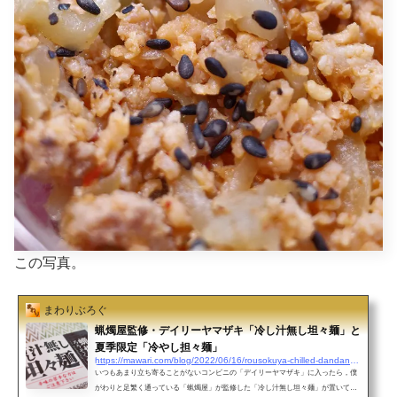
この写真。
まわりぶろぐ
蝋燭屋監修・デイリーヤマザキ「冷し汁無し坦々麺」と
夏季限定「冷やし担々麺」
https://mawari.com/blog/2022/06/16/rousokuya-chilled-dandan-noodles//
いつもあまり立ち寄ることがないコンビニの「デイリーヤマザキ」に入ったら，僕
がわりと足繁く通っている「蝋燭屋」が監修した「冷し汁無し坦々麺」が置いてあ