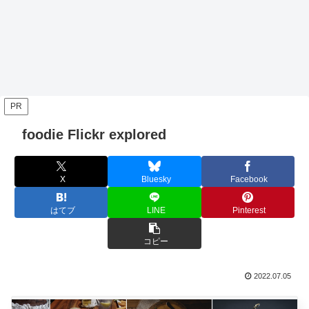
PR
foodie Flickr explored
X
Bluesky
Facebook
はてブ
LINE
Pinterest
コピー
2022.07.05