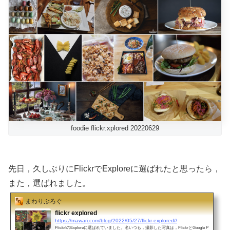
foodie flickr.xplored 20220629
先日，久しぶりにFlickrでExploreに選ばれたと思ったら，
また，選ばれました。
まわりぶろぐ
flickr explored
https://mawari.com/blog/2022/05/27/flickr-explored//
Flickr!のExploreに選ばれていました。名いつも，撮影した写真は，FlickrとGoogle P