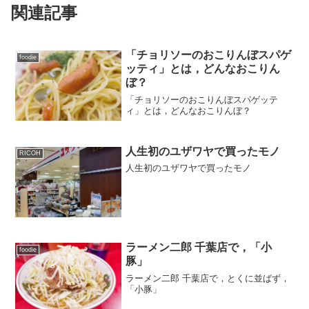
関連記事
「チョリソーのおこりんぼスパゲ
foodie
ッティ」とは，どんなおこりん
ぼ？
「チョリソーのおこりんぼスパゲッテ
ィ」とは，どんなおこりんぼ？
人生初のユザワヤで買ったモノ
RICOH
人生初のユザワヤで買ったモノ
ラーメン二郎 千葉店で，「小
foodie
豚」
ラーメン二郎 千葉店で，とくに並ばず，
「小豚」