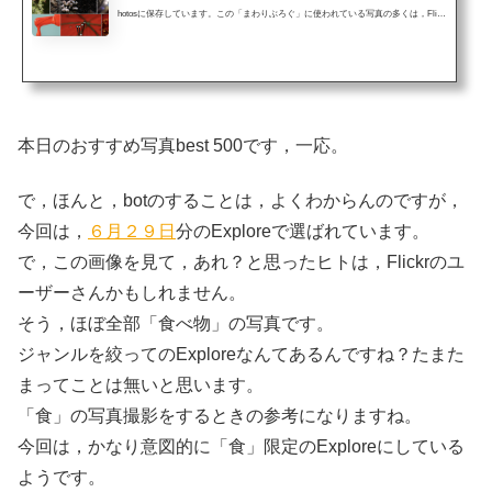
hotosに保存しています。この「まわりぶろぐ」に使われている写真の多くは，Flick
rにアップロードした写真を引っ張ってきて表示しています。今日は，朝から，なん
だか同じ写真にコメントが付くなぁと思って，見たら，「Explore おめでとう」とい
う意味のコメントがいくつかあって，あ，Flickrに（自動的に）写真が選ばれたなと
いうことがわかりました。Flickrには一日数百万の写真が毎日アップロードされてい
ます。そのうち，毎日500枚がExploreに選...
本日のおすすめ写真best 500です，一応。
で，ほんと，botのすることは，よくわからんのですが，
今回は，
６月２９日
分のExploreで選ばれています。
で，この画像を見て，あれ？と思ったヒトは，Flickrのユ
ーザーさんかもしれません。
そう，ほぼ全部「食べ物」の写真です。
ジャンルを絞ってのExploreなんてあるんですね？たまた
まってことは無いと思います。
「食」の写真撮影をするときの参考になりますね。
今回は，かなり意図的に「食」限定のExploreにしている
ようです。