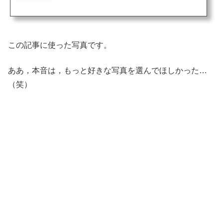
ったので，一も二もなく購入。肉味噌は，ちょっと蝋燭屋っぽくないかな。ザーサ
イ入り挽肉炒めだそうです。干したあみ海老は，それっぽいね。それっぽく盛りつ
けて，担々麺のゴマのきいたスープをかけて，彩りに，トマトも添えてみたら，な
んだか高級に見えてきた（笑）。あ，550円の商品です。で，食べてみたら，けっこ
う細麺なのも，蝋燭屋っぽくないかも。あ，でも，美味い...
この記事に使った写真です。
ああ，本音は，もっと好きな写真を選んでほしかった…
（笑）