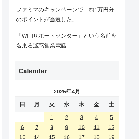
ファミマのキャンペーンで，約1万円分
のポイントが当選した。
「WiFiサポートセンター」という名前を
名乗る迷惑営業電話
Calendar
2025年4月
日
月
火
水
木
金
土
1
2
3
4
5
6
7
8
9
10
11
12
13
14
15
16
17
18
19