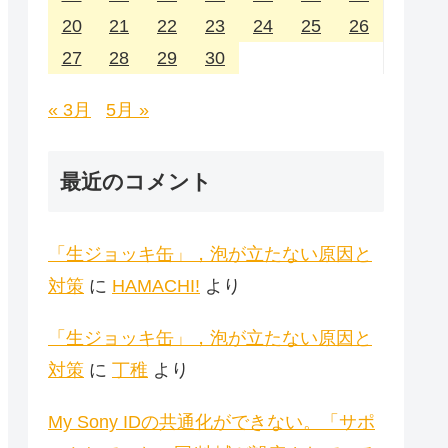
20
21
22
23
24
25
26
27
28
29
30
« 3月
5月 »
最近のコメント
「生ジョッキ缶」，泡が立たない原因と
対策
に
HAMACHI!
より
「生ジョッキ缶」，泡が立たない原因と
対策
に
丁稚
より
My Sony IDの共通化ができない。「サポ