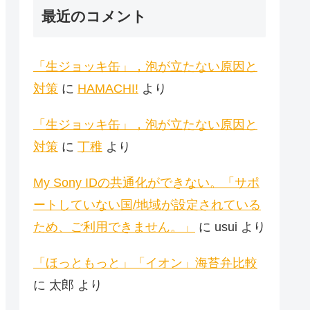
最近のコメント
「生ジョッキ缶」，泡が立たない原因と
対策
に
HAMACHI!
より
「生ジョッキ缶」，泡が立たない原因と
対策
に
丁稚
より
My Sony IDの共通化ができない。「サポ
ートしていない国/地域が設定されている
ため、ご利用できません。」
に
usui
より
「ほっともっと」「イオン」海苔弁比較
に
太郎
より