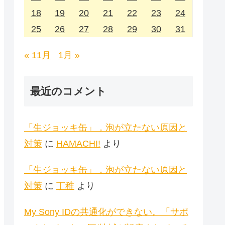
18
19
20
21
22
23
24
25
26
27
28
29
30
31
« 11月
1月 »
最近のコメント
「生ジョッキ缶」，泡が立たない原因と
対策
に
HAMACHI!
より
「生ジョッキ缶」，泡が立たない原因と
対策
に
丁稚
より
My Sony IDの共通化ができない。「サポ