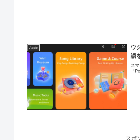
ウ
Apple
語
スマ
「P
スポ