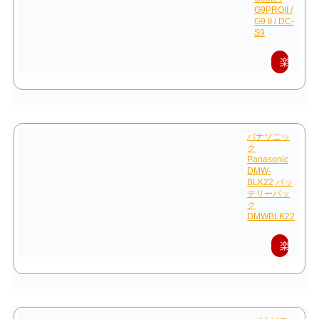
G9PROII /
G9 II / DC-
S9
楽
天
で
購
パナソニッ
ク
入
Panasonic
DMW-
BLK22 バッ
テリーパッ
ク
DMWBLK22
楽
天
で
購