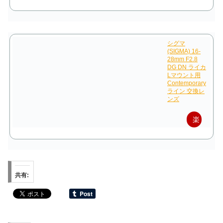
天
で
購
シグマ
(SIGMA) 16-
入
28mm F2.8
DG DN ライカ
Lマウント用
Contemporary
ライン 交換レ
ンズ
楽
天
で
購
共有:
入