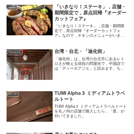
「いきなり！ステーキ」，店舗・
foodie
期間限定で，原点回帰『オーダー
カットフェア』
「いきなり！ステーキ」，店舗・期間限
定で，原点回帰『オーダーカットフェ
ア』なので，チキンのメニューがいきな
り無くなってました。
台湾・台北・「迪化街」
Panasonic
「迪化街」は，台湾の台北市にあるレト
ロさが映える現役の問屋街で，中国語で
は「ディーホアジエ」と読みます。ちな
みに日本語読みは「てきかがい」。19世
紀末に誕生し，日本の統治時代には台湾
全土から品物が集まる主要な商業エリア
でした。観光地で，フォ...
TUMI Alpha３ ミディアムトラベ
RICOH
ルトート
TUMI Alpha３ ミディアムトラベルトート
を丸ノ内の店舗で購入したら，「星」が
付いてきました。