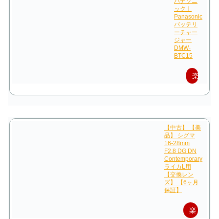
パナソニ
ック｜
入
Panasonic
バッテリ
ーチャー
ジャー
DMW-
BTC15
楽
天
で
購
【中古】 【美
品】 シグマ
入
16-28mm
F2.8 DG DN
Contemporary
ライカL用
【交換レン
ズ】 【6ヶ月
保証】
楽