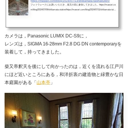
https://mawari.com/blog/2024/07/13/shibamata-taishakuten/
フォトウォークにお誘いいただき，柴又の回に参加してきました。https://mawari.co
m/blog/2024/07/09/shibamata-station/https://mawari.com/blog/2024/07/11/shibamata-taish
akuten-approach/https://mawari.com/blog/2024/07/12/takagiya-rouho/カメラは，Panason
ic LUMIX DC-S9に，レンズは，SIGMA 16-28mm F2.8 DG DN contemporaryを装着し
て，持ってきました。「二天門」帝釈天のロゴumbroのロゴが，帝釈天のロゴを真
似したとかって，ありませんかね？「柴又帝釈天（しばまたたいしゃくてん）」の
通称で親しまれているこちらのお...
カメラは，Panasonic LUMIX DC-S9に，
レンズは，SIGMA 16-28mm F2.8 DG DN contemporaryを
装着して，持ってきました。
柴又帝釈天を後にして向かったのは，近くを流れる江戸川
にほど近いところにある，和洋折衷の建造物と緑豊かな日
本庭園がある「
山本亭
」