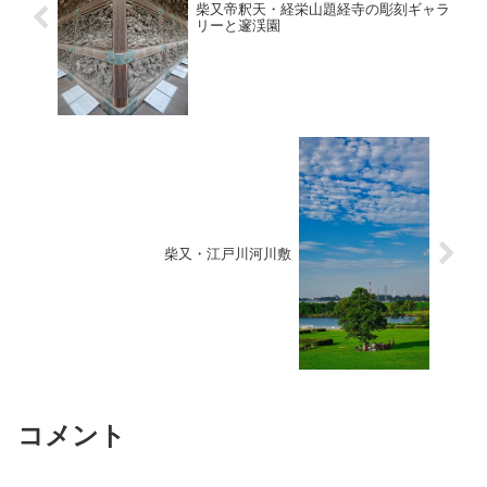
柴又帝釈天・経栄山題経寺の彫刻ギャラ
リーと邃渓園
柴又・江戸川河川敷
コメント