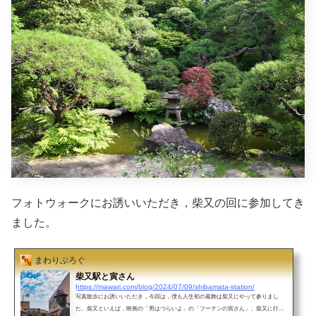
フォトウォークにお誘いいただき，柴又の回に参加してき
ました。
まわりぶろぐ
柴又駅と寅さん
https://mawari.com/blog/2024/07/09/shibamata-station/
写真散歩にお誘いいただき，今回は，僕も人生初の葛飾は柴又にやって参りまし
た。柴又といえば，映画の「男はつらいよ」の「フーテンの寅さん」。柴又に行く