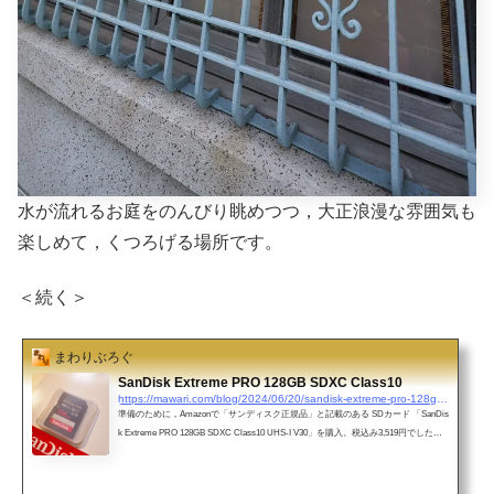
水が流れるお庭をのんびり眺めつつ，大正浪漫な雰囲気も
楽しめて，くつろげる場所です。
＜続く＞
まわりぶろぐ
SanDisk Extreme PRO 128GB SDXC Class10
https://mawari.com/blog/2024/06/20/sandisk-extreme-pro-128gb-sdxc-class10/
準備のために，Amazonで「サンディスク正規品」と記載のある SDカード 「SanDis
k Extreme PRO 128GB SDXC Class10 UHS-I V30」を購入。税込み3,519円でした。
多少不安になるくらい，とても素っ気ないパッケージで届きました。一応，日本の
国内向けの製品のようですね。開けるのに，ハサミとか要らないのは，助かりま
す。SanDiskのSDカードの規格は，「Ultra PLUS」，「Extreme」，「Extreme PR