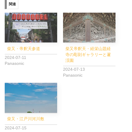
関連
柴又・帝釈天参道
柴又帝釈天・経栄山題経
寺の彫刻ギャラリーと邃
2024-07-11
渓園
Panasonic
2024-07-13
Panasonic
柴又・江戸川河川敷
2024-07-15