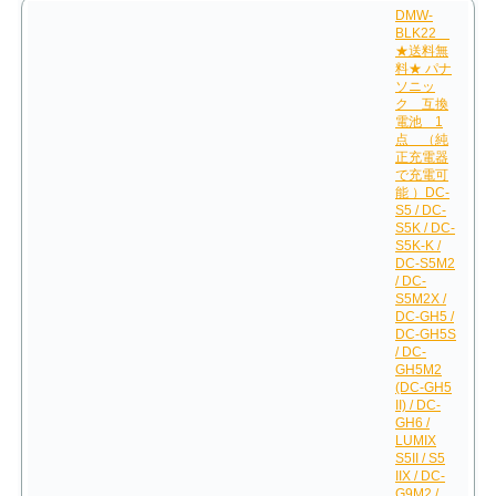
DMW-
BLK22
★送料無
料★ パナ
ソニッ
ク 互換
電池 1
点 （純
正充電器
で充電可
能 ）DC-
S5 / DC-
S5K / DC-
S5K-K /
DC-S5M2
/ DC-
S5M2X /
DC-GH5 /
DC-GH5S
/ DC-
GH5M2
(DC-GH5
II) / DC-
GH6 /
LUMIX
S5II / S5
IIX / DC-
G9M2 /