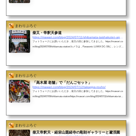
には，都内からだと，都営浅草線から京成線につながって，押上→京成高砂。高砂
駅で一旦降りて，改札を出てすぐの改札を入って，京成金町線へ乗り換えて，次の
駅が「柴又」です。約1時間くらいで，柴又駅に到着します。柴又駅のホームから，
すでに「男はつらいよ」の名シーンが紹介されているほど，「寅さん」推し。今日
は，Panasonic LUMIX DC-S9に，SIGMA 16-28mm F2.8 DG DN c...
まわりぶろぐ
柴又・帝釈天参道
https://mawari.com/blog/2024/07/11/shibamata-taishakuten-approach/
フォトウォークにお誘いいただき，柴又の回に参加してきました。https://mawari.co
m/blog/2024/07/09/shibamata-station/カメラは，Panasonic LUMIX DC-S9に，レンズ
は，SIGMA 16-28mm F2.8 DG DN contemporaryを装着して，持ってきました。帝釈
天への参道を進もうとすると，すぐに行く手を阻む魅力的なお店が…。入り口に
は，ロボット？自販機が！ここは，昭和か？ってくらい懐かしいものに溢れた「駄
菓子屋」（ってカテゴリでいいのかな？）の「柴又ハイカラ横丁」です。駄菓子だ
けでなく，スマートボール，射的，テレビゲームなど，...
まわりぶろぐ
「高木屋 老舗」で「だんごセット」
https://mawari.com/blog/2024/07/12/takagiya-rouho/
フォトウォークにお誘いいただき，柴又の回に参加してきました。https://mawari.co
m/blog/2024/07/09/shibamata-station/https://mawari.com/blog/2024/07/11/shibamata-taish
akuten-approach/カメラは，Panasonic LUMIX DC-S9に，レンズは，SIGMA 16-28m
m F2.8 DG DN contemporaryを装着して，持ってきました。みんなで入ったのは，
席数も十分にある「高木屋老舗(たかぎやろうほ)」参道をはさんでテイクアウトや
おみやげ等の販売店と喫茶店の２店舗展開。寅さんのおいちゃんとおばちゃんが経
営する実家のお店のモデルとなった和菓子店...
まわりぶろぐ
柴又帝釈天・経栄山題経寺の彫刻ギャラリーと邃渓園