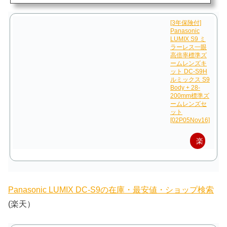
O」の順に，「書込み速度」と「読取り速度」が上がっていきます。さて，早速使
ってみよう。【 サンディスク 正規品 】 SDカード 128GB SDXC C...
[3年保険付]
Panasonic
LUMIX S9 ミ
ラーレス一眼
高倍率標準ズ
ームレンズキ
ット DC-S9H
ルミックス S9
Body + 28-
200mm標準ズ
ームレンズセ
ット
[02P05Nov16]
楽
天
で
購
Panasonic LUMIX DC-S9の在庫・最安値・ショップ検索
(楽天）
入