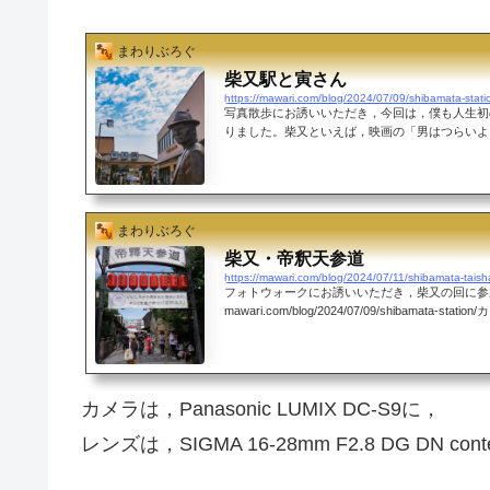
まわりぶろぐ
柴又駅と寅さん
https://mawari.com/blog/2024/07/09/shibamata-stati
写真散歩にお誘いいただき，今回は，僕も人生初
りました。柴又といえば，映画の「男はつらいよ
ん」。柴又に行くには，都内からだと，都営浅草
て，押上→京成高砂。高砂駅で一旦降りて，改札
て，京成金町線へ乗り換えて，次の駅が「柴又」
で，柴又駅に到着します。柴又駅のホームから，
の名シーンが紹介されているほど，「寅さん」推し。今
まわりぶろぐ
LUMIX DC-S9に，SIGMA 16-28mm F2.8 DG DN c
柴又・帝釈天参道
https://mawari.com/blog/2024/07/11/shibamata-tais
フォトウォークにお誘いいただき，柴又の回に参加して
mawari.com/blog/2024/07/09/shibamata-stati
IX DC-S9に，レンズは，SIGMA 16-28mm F2.8 DG
着して，持ってきました。帝釈天への参道を進も
手を阻む魅力的なお店が…。入り口には，ロボッ
昭和か？ってくらい懐かしいものに溢れた「駄菓
いいのかな？）の「柴又ハイカラ横丁」です。駄
カメラは，Panasonic LUMIX DC-S9に，
トボール，射的，テレビゲームなど，...
レンズは，SIGMA 16-28mm F2.8 DG DN