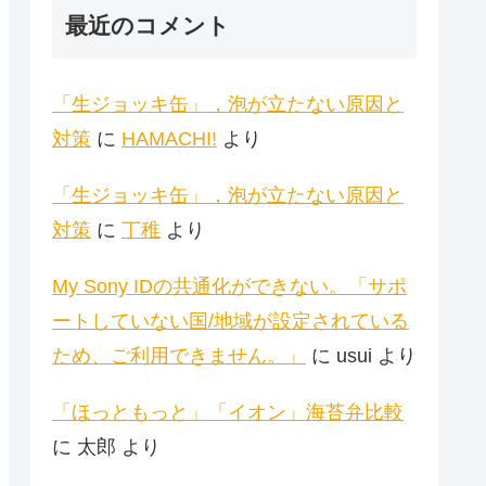
最近のコメント
「生ジョッキ缶」，泡が立たない原因と
対策
に
HAMACHI!
より
「生ジョッキ缶」，泡が立たない原因と
対策
に
丁稚
より
My Sony IDの共通化ができない。「サポ
ートしていない国/地域が設定されている
ため、ご利用できません。」
に
usui
より
「ほっともっと」「イオン」海苔弁比較
に
太郎
より