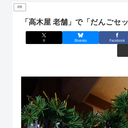
PR
「高木屋 老舗」で「だんごセ
X
Bluesky
Facebook