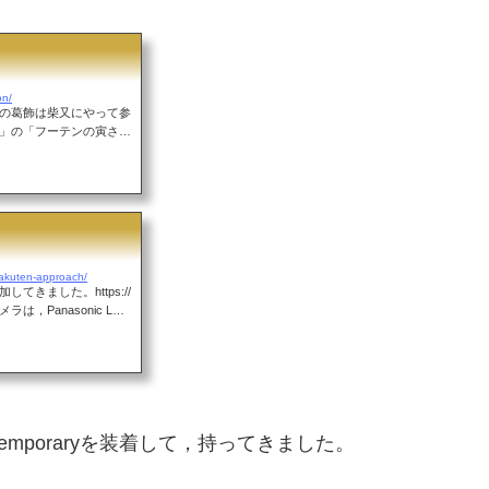
on/
の葛飾は柴又にやって参
」の「フーテンの寅さ
線から京成線につながっ
を出てすぐの改札を入っ
です。約1時間くらい
すでに「男はつらいよ」
日は，Panasonic
...
hakuten-approach/
きました。https://
on/カメラは，Panasonic LUM
 DN contemporaryを装
うとすると，すぐに行く
ト？自販機が！ここは，
子屋」（ってカテゴリで
菓子だけでなく，スマー
 contemporaryを装着して，持ってきました。