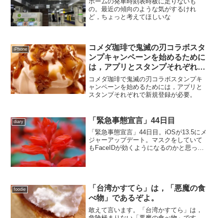
ホームの発車時刻表時板に足りないも
の。最近の傾向のような気がするけれ
ど，ちょっと考えてほしいな
コメダ珈琲で鬼滅の刃コラボスタ
iPhone
ンプキャンペーンを始めるために
は，アプリとスタンプそれぞれで
新規登録が必要。
コメダ珈琲で鬼滅の刃コラボスタンプキ
ャンペーンを始めるためには，アプリと
スタンプそれぞれで新規登録が必要。
「緊急事態宣言」44日目
diary
「緊急事態宣言」44日目。iOSが13.5にメ
ジャーアップデート。マスクをしていて
もFaceIDが効くようになるのかと思った
けど，そうではなかた。
「台湾かすてら」は，「悪魔の食
foodie
べ物」であるぞよ。
敢えて言います。「台湾かすてら」は，
危険極まりない「悪魔の食べ物」です。