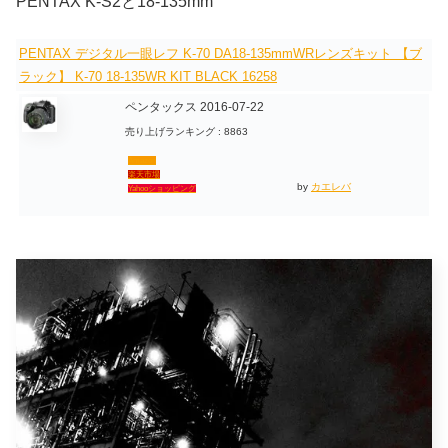
PENTAX K-S2と18-135mm
PENTAX デジタル一眼レフ K-70 DA18-135mmWRレンズキット 【ブ
ラック】 K-70 18-135WR KIT BLACK 16258
ペンタックス 2016-07-22
売り上げランキング : 8863
Amazon
楽天市場
by
カエレバ
Yahooショッピング