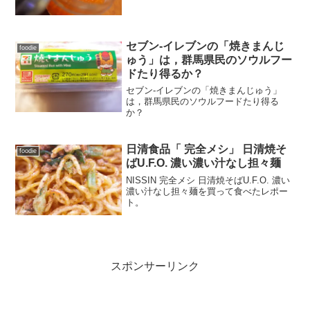
セブン-イレブンの「焼きまんじ
foodie
ゅう」は，群馬県民のソウルフー
ドたり得るか？
セブン-イレブンの「焼きまんじゅう」
は，群馬県民のソウルフードたり得る
か？
日清食品「 完全メシ」 日清焼そ
foodie
ばU.F.O. 濃い濃い汁なし担々麺
NISSIN 完全メシ 日清焼そばU.F.O. 濃い
濃い汁なし担々麺を買って食べたレポー
ト。
スポンサーリンク