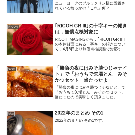
ニューヨークのブルックリン橋に設置さ
れている輪っかの「これ」何？
｢RICOH GR III｣の十字キーの傾き
RICOH
は，無償点検対象に
RICOH IMAGINGから，｢RICOH GR III｣
の本体背面にある十字キーの傾きについ
て，4月8日より無償点検調整で対応する
とのアナウンスが発表されました。
「勝負の夜にはみそ勝つじゃナイ
event
ト」で「おうちで矢場とん みそ
かつセット」当たったよ
「勝負の夜にはみそ勝つじゃないと」で
「おうちで矢場とん みそかつセット」
当たったので美味しく頂きました。
2022年のまとめ その1
blog
2022年のまとめ その1です。