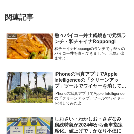
関連記事
熱々パイコー丼土鍋焼きで元気ラ
foodie
ンチ・和チャイナRoppongi
和チャイナRoppongiのランチで，熱々の
パイコー丼を食べてきました。元気が出
ますよ！
iPhoneの写真アプリでApple
AI
Intelligenceの「クリーンアッ
プ」ツールでワイヤーを消してみ
たよ
iPhoneの写真アプリでApple Intelligence
の「クリーンアップ」ツールでワイヤー
を消してみたよ
しおさい・わかしお・さざなみ
iPhone
房総特急が2024年から全車指定
席化。値上げで，かなり不便に