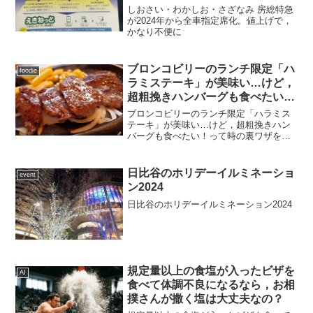
しおさい・わかしお・さざなみ 房総特急
が2024年から全車指定席化。値上げで，
かなり不便に
ブロンコビリーのランチ限定「ハ
foodie
ラミステーキ」が美味い…けど，
超粗挽きハンバーグも食べたい！
って時の裏ワザ
ブロンコビリーのランチ限定「ハラミス
テーキ」が美味い…けど，超粗挽きハン
バーグも食べたい！って時の裏ワザを紹
介します。
日比谷のホリデーイルミネーショ
event
ン2024
日比谷のホリデーイルミネーション2024
規定量以上の食塩が入ったビザを
AI
食べて体調不良になるなら，お相
撲さんが撒く塩は大丈夫なの？