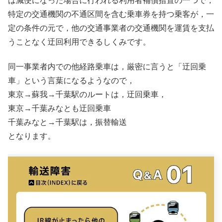
は減便になった場合に行われる利用者補償措置の一つで，
特定の交通機関の不通区間を含む乗車券を持つ乗客が，一
定の条件の元で，他の交通事業者の交通機関を運賃を支払
うことなく迂回利用できるしくみです。
同一事業者内での他経路乗車は，厳密に言うと「迂回乗
車」という言葉になるようなので，
東京→蘇我→千葉駅のルートは，迂回乗車，
東京→千葉みなとも迂回乗車
千葉みなと→千葉駅は，振替輸送
となります。