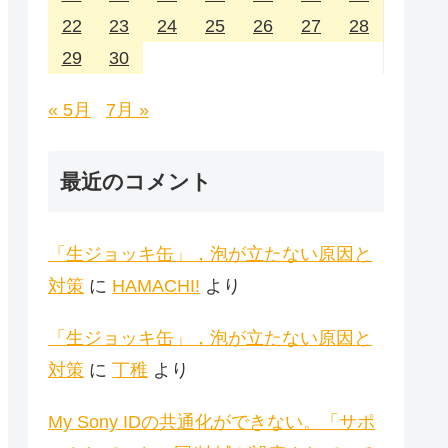
22
23
24
25
26
27
28
29
30
« 5月
7月 »
最近のコメント
「生ジョッキ缶」，泡が立たない原因と
対策
に
HAMACHI!
より
「生ジョッキ缶」，泡が立たない原因と
対策
に
丁稚
より
My Sony IDの共通化ができない。「サポ