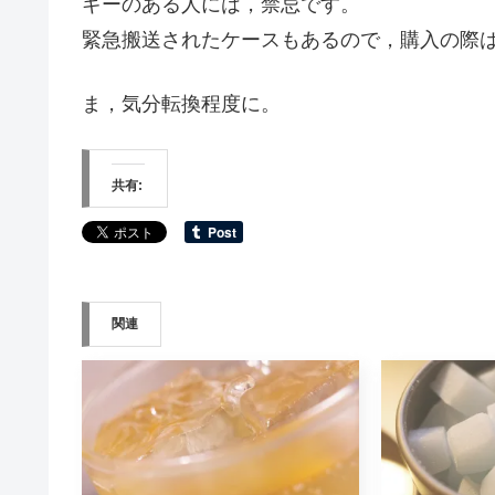
ギーのある人には，禁忌です。
緊急搬送されたケースもあるので，購入の際
ま，気分転換程度に。
共有:
関連