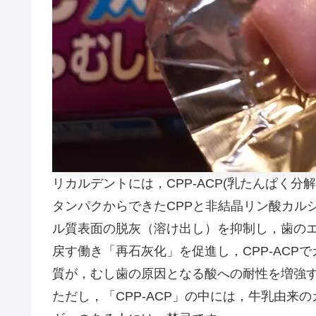
リカルデントには，CPP-ACP(乳たんぱく分
タンパクからできたCPPと非結晶リン酸カル
ル質表面の脱灰（溶け出し）を抑制し，歯の
戻す働き「再石灰化」を促進し，CPP-AC
質が，むし歯の原因となる酸への耐性を増強
ただし，「CPP-ACP」の中には，牛乳由