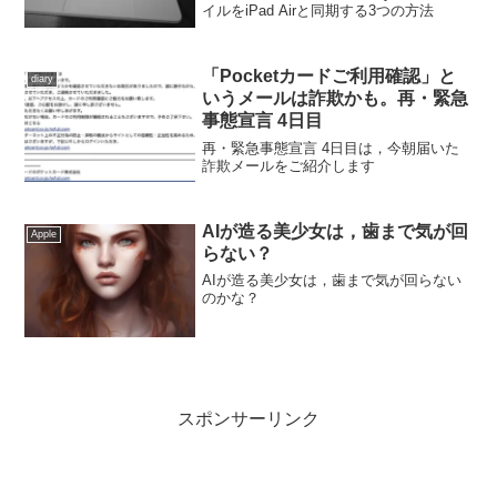
イルをiPad Airと同期する3つの方法
「Pocketカードご利用確認」と
diary
いうメールは詐欺かも。再・緊急
事態宣言 4日目
再・緊急事態宣言 4日目は，今朝届いた
詐欺メールをご紹介します
AIが造る美少女は，歯まで気が回
Apple
らない？
AIが造る美少女は，歯まで気が回らない
のかな？
スポンサーリンク