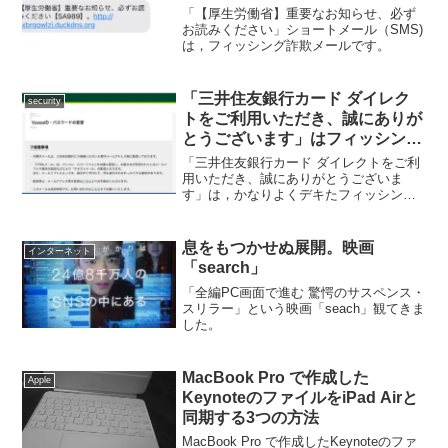
ール
「【厚生労働省】重要なお知らせ、必ず
お読みください」ショートメール（SMS)
は，フィッシング詐欺メールです。
「三井住友銀行カード ダイレク
security
トをご利用いただき、誠にありが
とうございます」はフィッシング
メール
「三井住友銀行カード ダイレクトをご利
用いただき、誠にありがとうございま
す」は，かなりよくデキたフィッシング
メール
息をもつかせぬ展開。映画
インターネット
「search」
「全編PC画面で進む 驚愕のサスペンス・
スリラー」という映画「seach」観てきま
した。
MacBook Pro で作成した
Apple
KeynoteのファイルをiPad Airと
同期する3つの方法
MacBook Pro で作成したKeynoteのファ