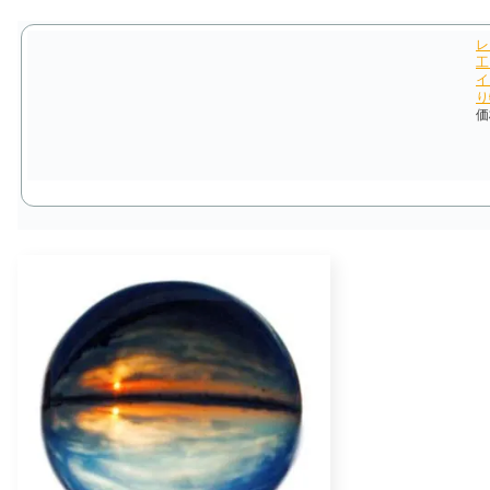
レ
工
イ
り
価