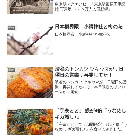
東京駅スクエアゼロ「東京駅復原工事記
録 写真展 ～７８万人の回顧録」
日本橋界隈 小網神社と梅の花
diary
日本橋界隈 小網神社と梅の花
渋谷のトンカツ ツキウマが，日
diary
曜日の営業，再開してた！
渋谷のトンカツ ツキウマが，日曜日の営
業，再開してたので，本日限定のリブロ
ースかつ定食
「宇奈とと」 鰻が4倍「うなめし
foodie
ギガ増し+」
「宇奈とと」で，期間限定，鰻が4倍「う
なめし ギガ増し+」を食べてみました。