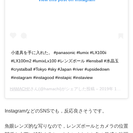
小道具を手に入れた。 #panasonic #lumix #LX100ii
#LX100m2 #lumixLx100 #レンズボール #lensball #水晶玉
#crystalball #Tokyo #sky #Japan #river #upsidedown
#instagram #instagood #instapic #instaview
HAMACHI!
さん(@hamachi)がシェアした投稿 –
2019年 1月月19日午前2時49分PST
InstagramなどのSNSでも，反応良さそうです。
魚眼レンズ的な写りなので，レンズボールとカメラの位置