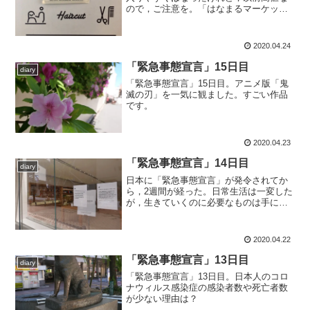
ので，ご注意を。「はなまるマーケッ
ト」の岡江久美子さんが亡くなった。ご
冥福をお祈りいたします。
2020.04.24
「緊急事態宣言」15日目
diary
「緊急事態宣言」15日目。アニメ版「鬼
滅の刃」を一気に観ました。すごい作品
です。
2020.04.23
「緊急事態宣言」14日目
diary
日本に「緊急事態宣言」が発令されてか
ら，2週間が経った。日常生活は一変した
が，生きていくのに必要なものは手に入
るし，通勤だって，こんな状態なのに，
これまでと同じように毎日電車もバスも
時刻表通りにうごいていてありがたい。
2020.04.22
予定していたことたちは...
「緊急事態宣言」13日目
diary
「緊急事態宣言」13日目。日本人のコロ
ナウィルス感染症の感染者数や死亡者数
が少ない理由は？