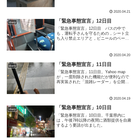
2020.04.21
「緊急事態宣言」12日目
diary
「緊急事態宣言」12日目 バスの中で
も，運転手さんを守るための，シート立
ち入り禁止エリアと，ビニールのベール
が設置されていました。
2020.04.20
「緊急事態宣言」11日目
diary
「緊急事態宣言」11日目。Yahoo map
が，一度削除された機能だが便利なので
再実装された「混雑レーダー」を公開し
た。
2020.04.19
「緊急事態宣言」10日目
diary
「緊急事態宣言」10日目。千葉県内に
は，午後7時以降の夜間に酒類提供を自粛
するよう要請が出ました。